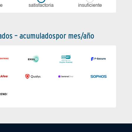
te
sa­tis­fac­to­ria
in­su­fi­cien­te
bados – acumuladospor mes/año