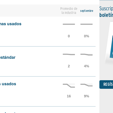
Suscrip
Promedio de
septiembre
la industria
boletí
amas usados
 estándar
REGÍ
as usados