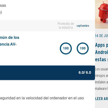
osas
s)
Promedio de
septiembre
la industria
14 DE JU
mún de los
Apps p
encia AV-
100
100
Androi
estas 
Los usuar
6.0/ 6.0
riesgos 
instalen 
malware t
LEER AR
seguridad en la velocidad del ordenador en el uso