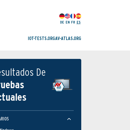
DE
EN
FR
ES
IOT-TESTS.ORG
AV-ATLAS.ORG
esultados De
ruebas
ctuales
ARIOS