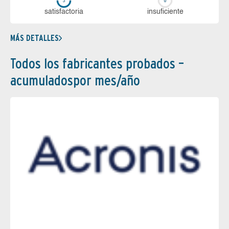
sa­tis­fac­to­ria
in­su­fi­cien­te
MÁS DETALLES
Todos los fabricantes probados –
acumuladospor mes/año