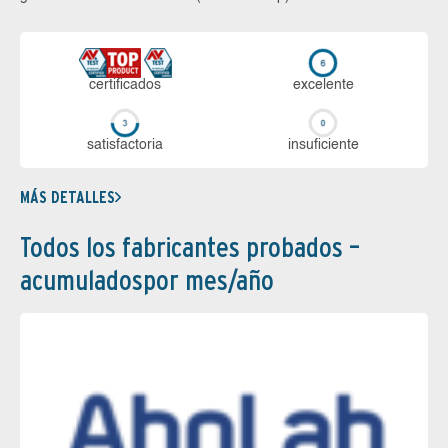
certi­ficados
ex­ce­len­te
sa­tis­fac­to­ria
in­su­fi­cien­te
MÁS DETALLES
Todos los fabricantes probados –
acumuladospor mes/año