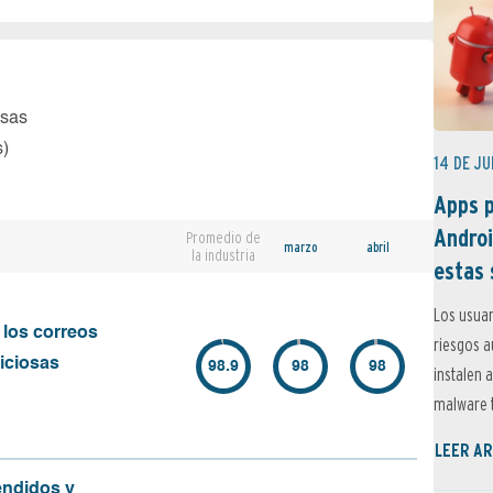
osas
s)
14 DE JU
Apps p
Androi
Promedio de
marzo
abril
la industria
estas 
Los usuar
 los correos
riesgos 
iciosas
98.9
98
98
instalen 
malware t
LEER AR
endidos y