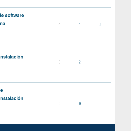
e software
ema
4
1
5
instalación
0
2
de
instalación
0
0