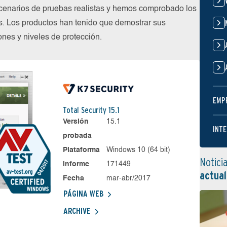
cenarios de pruebas realistas y hemos comprobado los
s. Los productos han tenido que demostrar sus
nes y niveles de protección.
EMP
Total Security 15.1
Versión
15.1
INTE
probada
Plataforma
Windows 10 (64 bit)
Notici
Informe
171449
actual
Fecha
mar-abr/2017
PÁGINA WEB
ARCHIVE