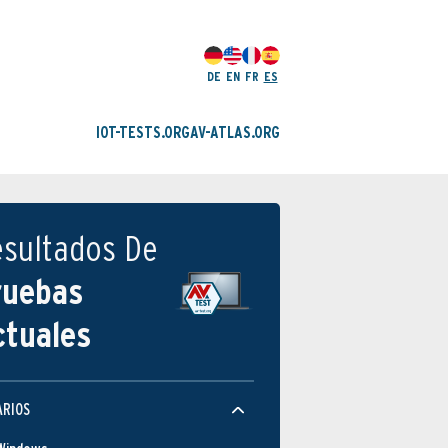
DE
EN
FR
ES
IOT-TESTS.ORG
AV-ATLAS.ORG
esultados De
ruebas
ctuales
ARIOS