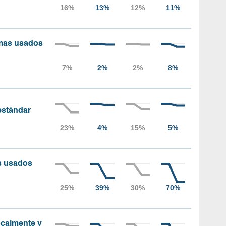
amas usados
 estándar
as usados
localmente y