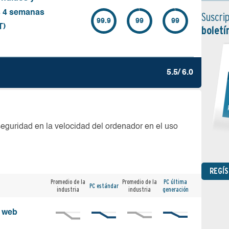
s 4 semanas
Suscrip
99.9
99
99
T)
boletí
5.5/ 6.0
seguridad en la velocidad del ordenador en el uso
REGÍ
Promedio de la
Promedio de la
PC última
PC estándar
industria
industria
generación
s web