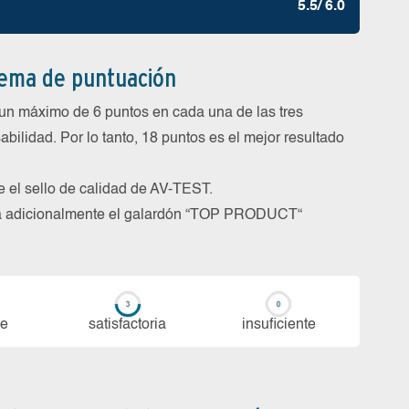
5.5/ 6.0
tema de puntuación
un máximo de 6 puntos en cada una de las tres
abilidad. Por lo tanto, 18 puntos es el mejor resultado
be el sello de calidad de AV-TEST.
rga adicionalmente el galardón “TOP PRODUCT“
te
sa­tis­fac­to­ria
in­su­fi­cien­te