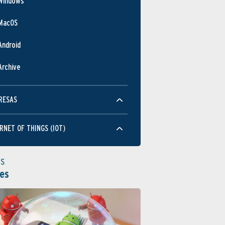
Windows
MacOS
Android
Archive
RESAS
RNET OF THINGS (IOT)
as
es