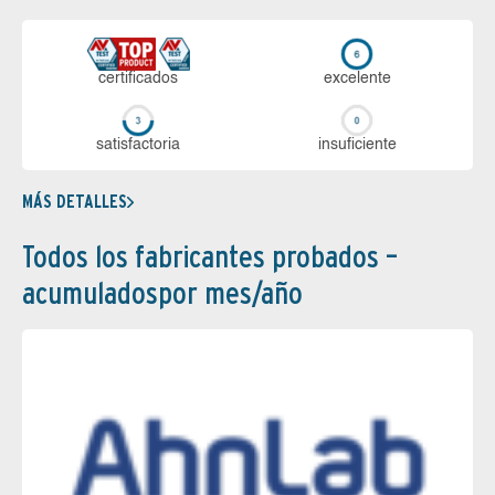
certi­ficados
ex­ce­len­te
sa­tis­fac­to­ria
in­su­fi­cien­te
MÁS DETALLES
Todos los fabricantes probados –
acumuladospor mes/año