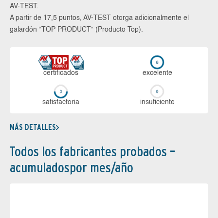
AV-TEST.
A partir de 17,5 puntos, AV-TEST otorga adicionalmente el
galardón “TOP PRODUCT“ (Producto Top).
certi­ficados
ex­ce­len­te
sa­tis­fac­to­ria
in­su­fi­cien­te
MÁS DETALLES
Todos los fabricantes probados –
acumuladospor mes/año