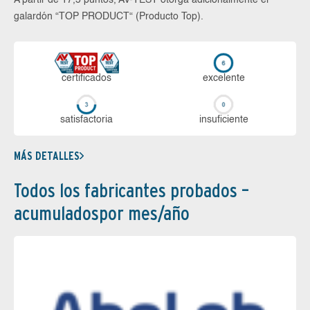
A partir de 17,5 puntos, AV-TEST otorga adicionalmente el
galardón “TOP PRODUCT“ (Producto Top).
certi­ficados
ex­ce­len­te
sa­tis­fac­to­ria
in­su­fi­cien­te
MÁS DETALLES
Todos los fabricantes probados –
acumuladospor mes/año