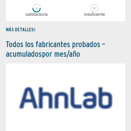
sa­tis­fac­to­ria
in­su­fi­cien­te
MÁS DETALLES
Todos los fabricantes probados –
acumuladospor mes/año