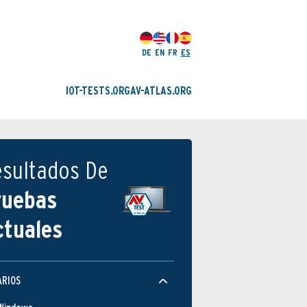
DE
EN
FR
ES
IOT-TESTS.ORG
AV-ATLAS.ORG
esultados De
ruebas
ctuales
ARIOS