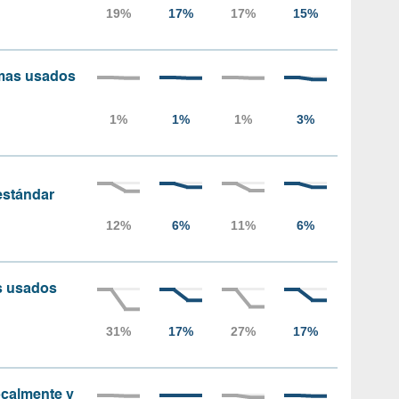
amas usados
 estándar
as usados
localmente y