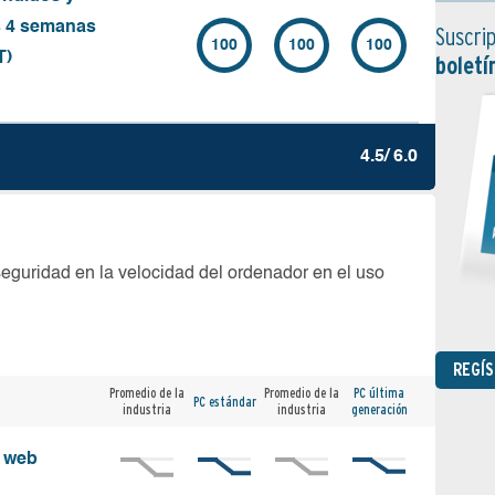
s 4 semanas
Suscrip
100
100
100
T)
boletí
4.5/ 6.0
seguridad en la velocidad del ordenador en el uso
REGÍ
Promedio de la
Promedio de la
PC última
PC estándar
industria
industria
generación
s web