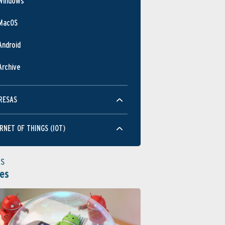
Windows
MacOS
Android
Archive
RESAS
RNET OF THINGS (IOT)
as
es