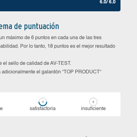
6.0/ 6.0
tema de puntuación
un máximo de 6 puntos en cada una de las tres
abilidad. Por lo tanto, 18 puntos es el mejor resultado
be el sello de calidad de AV-TEST.
rga adicionalmente el galardón “TOP PRODUCT“
te
sa­tis­fac­to­ria
in­su­fi­cien­te