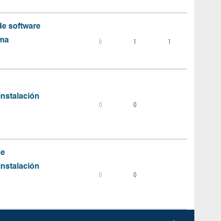
e software
ema
6
1
1
instalación
0
0
de
instalación
0
0