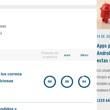
osas
s)
14 DE JU
Apps p
Androi
Promedio de
enero
febrero
la industria
estas 
Los usuar
 los correos
riesgos 
iciosas
99
98
94
instalen 
malware t
LEER AR
endidos y