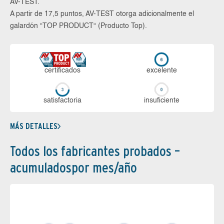
AV-TEST.
A partir de 17,5 puntos, AV-TEST otorga adicionalmente el
galardón “TOP PRODUCT“ (Producto Top).
certi­ficados
ex­ce­len­te
sa­tis­fac­to­ria
in­su­fi­cien­te
MÁS DETALLES
Todos los fabricantes probados –
acumuladospor mes/año