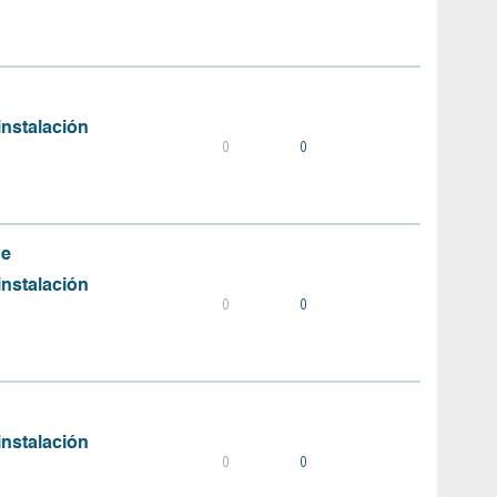
instalación
0
0
de
instalación
0
0
instalación
0
0