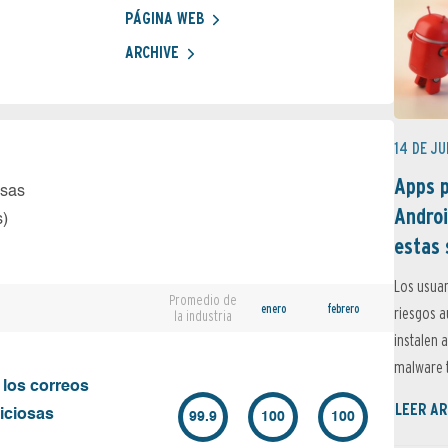
PÁGINA WEB
ARCHIVE
14 DE JU
Apps p
osas
Androi
s)
estas 
Los usuar
Promedio de
enero
febrero
riesgos 
la industria
instalen 
malware t
 los correos
LEER AR
iciosas
99.9
100
100