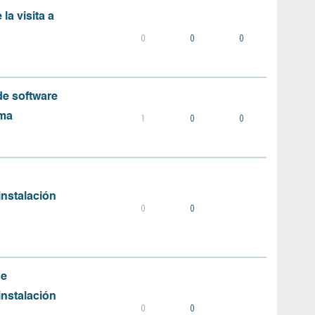
la visita a
0
0
0
e software
ema
1
0
0
instalación
0
0
de
instalación
0
0