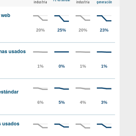
industria
industria
generación
s web
amas usados
 estándar
as usados