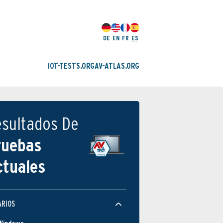
DE
EN
FR
ES
IOT-TESTS.ORG
AV-ATLAS.ORG
esultados De
ruebas
ctuales
ARIOS