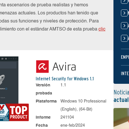
nta escenarios de prueba realistas y hemos
menazas actuales. Los productos han tenido que
das sus funciones y niveles de protección. Para
plimiento con el estándar AMTSO de esta prueba
clic
EMP
INTE
Internet Security for Windows 1.1
Versión
1.1
Notici
probada
actual
Plataforma
Windows 10 Professional
(English), (64-Bit)
Informe
241104
Fecha
ene-feb/2024