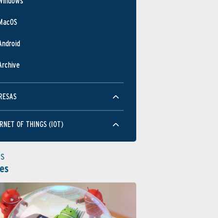
Windows
MacOS
Android
Archive
RESAS
RNET OF THINGS (IOT)
as
es