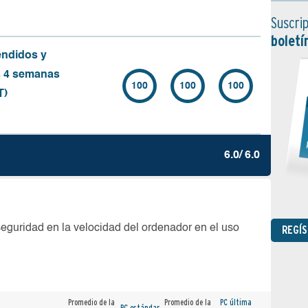
Suscrip
boletí
endidos y
s 4 semanas
100
100
100
T)
6.0/ 6.0
seguridad en la velocidad del ordenador en el uso
REGÍ
Promedio de la
Promedio de la
PC última
PC estándar