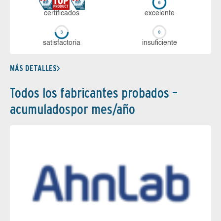
certi­ficados
ex­ce­len­te
sa­tis­fac­to­ria
in­su­fi­cien­te
MÁS DETALLES
Todos los fabricantes probados –
acumuladospor mes/año