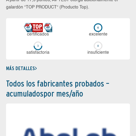
A partir de 17,5 puntos, AV-TEST otorga adicionalmente el
galardón “TOP PRODUCT“ (Producto Top).
certi­ficados
ex­ce­len­te
sa­tis­fac­to­ria
in­su­fi­cien­te
MÁS DETALLES
Todos los fabricantes probados –
acumuladospor mes/año