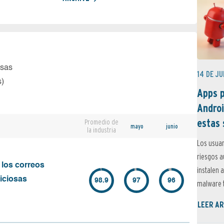
osas
14 DE JU
s)
Apps p
Androi
estas 
Promedio de
mayo
junio
la industria
Los usuar
riesgos 
 los correos
instalen 
iciosas
98.9
97
96
malware t
LEER AR