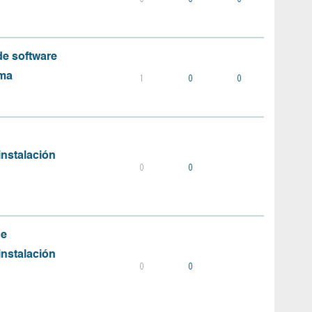
e software
ema
1
0
0
instalación
0
0
de
instalación
0
0