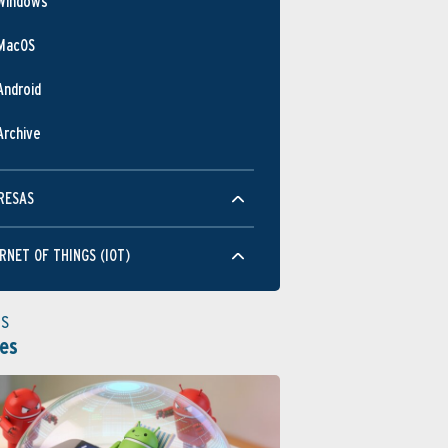
Windows
MacOS
Android
Archive
RESAS
RNET OF THINGS (IOT)
as
es