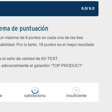
6.0/ 6.0
tema de puntuación
un máximo de 6 puntos en cada una de las tres
abilidad. Por lo tanto, 18 puntos es el mejor resultado
be el sello de calidad de AV-TEST.
rga adicionalmente el galardón “TOP PRODUCT“
te
sa­tis­fac­to­ria
in­su­fi­cien­te