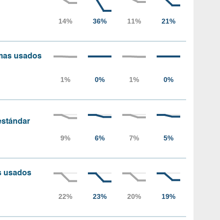
amas usados
 estándar
as usados