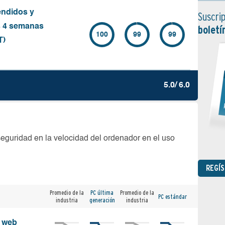
endidos y
Suscrip
s 4 semanas
boletí
100
99
99
T)
5.0/ 6.0
seguridad en la velocidad del ordenador en el uso
REGÍ
Promedio de la
PC última
Promedio de la
PC estándar
industria
generación
industria
s web