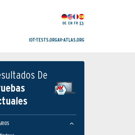
DE
EN
FR
ES
IOT-TESTS.ORG
AV-ATLAS.ORG
esultados De
ruebas
ctuales
ARIOS