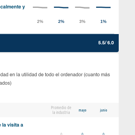
localmente y
5.5/ 6.0
dad en la utilidad de todo el ordenador (cuanto más
tados)
Promedio de
mayo
junio
la industria
la visita a
0
0
0