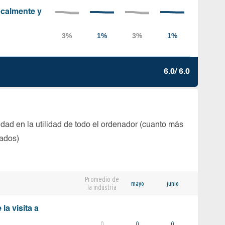
localmente y
6.0/ 6.0
dad en la utilidad de todo el ordenador (cuanto más
tados)
Promedio de
mayo
junio
la industria
la visita a
0
0
0