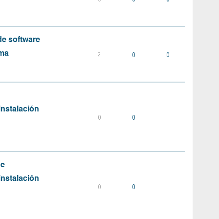
e software
ema
2
0
0
instalación
0
0
de
instalación
0
0