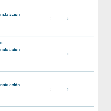
instalación
0
0
de
instalación
0
0
instalación
0
0