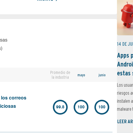
osas
14 DE JU
s)
Apps p
Androi
estas 
Promedio de
mayo
junio
la industria
Los usuar
riesgos 
 los correos
instalen 
iciosas
99.8
100
100
malware t
LEER AR