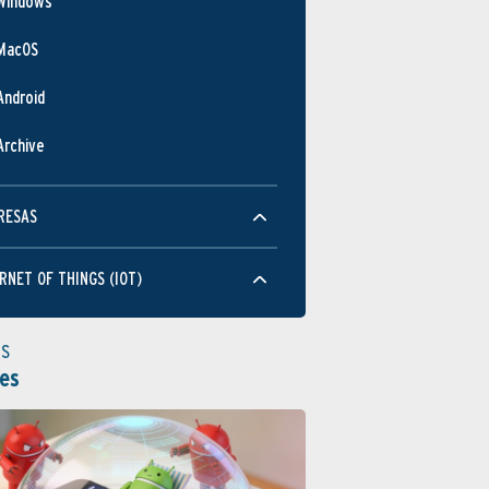
Windows
MacOS
Android
Archive
RESAS
RNET OF THINGS (IOT)
as
es