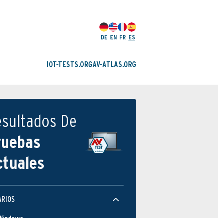
DE
EN
FR
ES
IOT-TESTS.ORG
AV-ATLAS.ORG
esultados De
ruebas
ctuales
ARIOS