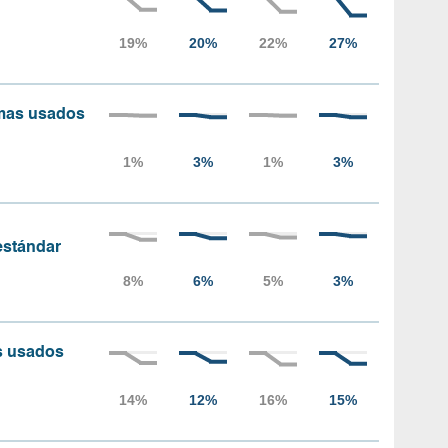
amas usados
 estándar
as usados