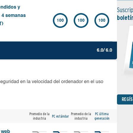
endidos y
Suscrip
s 4 semanas
boletí
100
100
100
T)
6.0/ 6.0
seguridad en la velocidad del ordenador en el uso
REGÍ
Promedio de la
Promedio de la
PC última
PC estándar
industria
industria
generación
s web