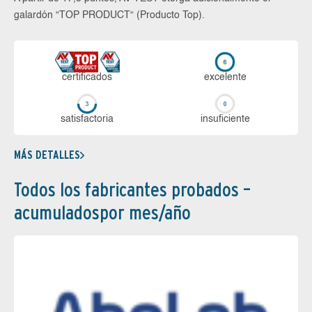
galardón “TOP PRODUCT“ (Producto Top).
certi­ficados
ex­ce­len­te
sa­tis­fac­to­ria
in­su­fi­cien­te
MÁS DETALLES
Todos los fabricantes probados –
acumuladospor mes/año