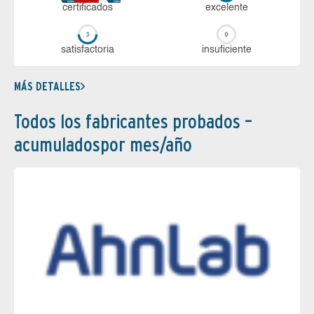
certi­ficados
ex­ce­len­te
sa­tis­fac­to­ria
in­su­fi­cien­te
MÁS DETALLES
Todos los fabricantes probados –
acumuladospor mes/año