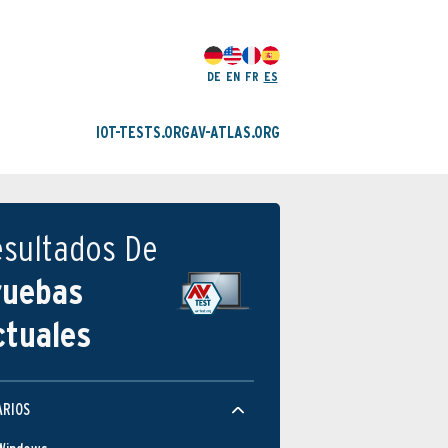
DE
EN
FR
ES
IOT-TESTS.ORG
AV-ATLAS.ORG
esultados De
ruebas
ctuales
ARIOS