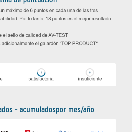
un máximo de 6 puntos en cada una de las tres
abilidad. Por lo tanto, 18 puntos es el mejor resultado
be el sello de calidad de AV-TEST.
rga adicionalmente el galardón “TOP PRODUCT“
te
sa­tis­fac­to­ria
in­su­fi­cien­te
bados – acumuladospor mes/año