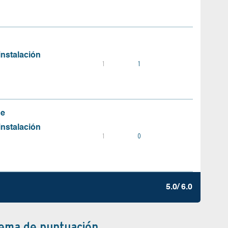
instalación
1
1
de
instalación
1
0
5.0/ 6.0
tema de puntuación