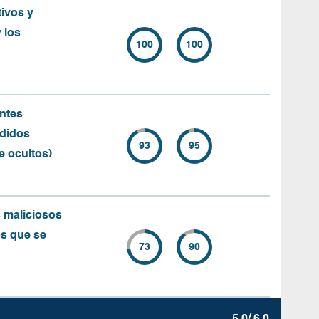
ivos y
 los
100
100
ntes
ndidos
93
95
e ocultos)
 maliciosos
os que se
73
90