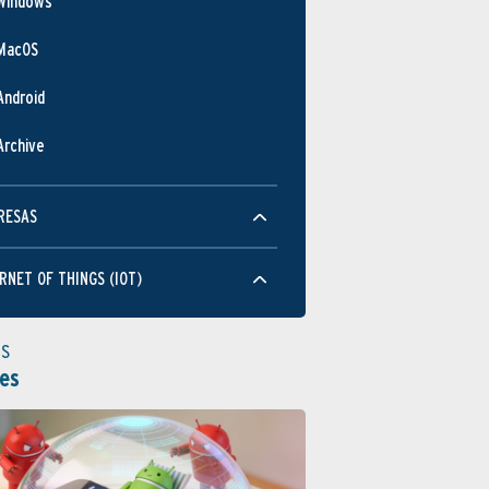
Windows
MacOS
Android
Archive
RESAS
RNET OF THINGS (IOT)
as
es