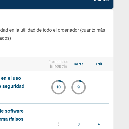
5.0/ 6.0
dad en la utilidad de todo el ordenador (cuanto más
tados)
Promedio de
marzo
abril
la industria
 en el uso
e seguridad
10
9
e software
ema (falsos
6
0
4