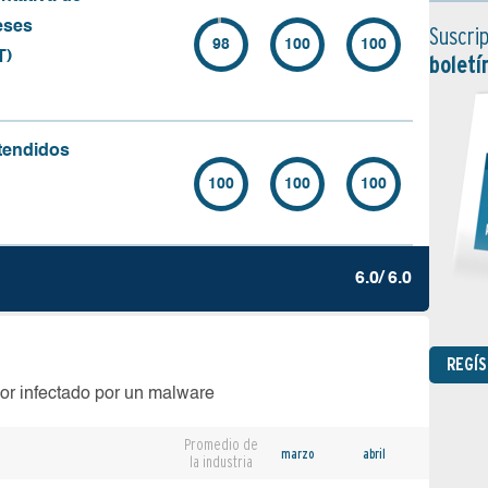
eses
Suscrip
98
100
100
T)
boletí
tendidos
100
100
100
6.0/ 6.0
REGÍ
or infectado por un malware
Promedio de
marzo
abril
la industria