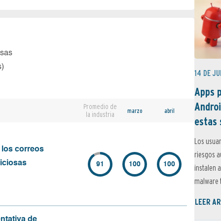
osas
s)
14 DE JU
Apps p
Androi
Promedio de
marzo
abril
la industria
estas 
Los usuar
 los correos
riesgos 
iciosas
91
100
100
instalen 
malware t
LEER AR
ntativa de