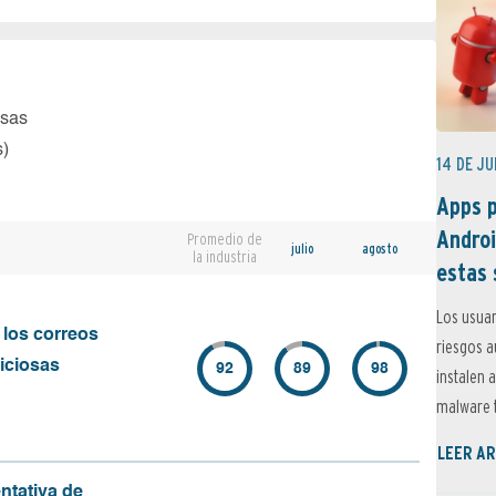
osas
s)
14 DE JU
Apps p
Androi
Promedio de
julio
agosto
la industria
estas 
Los usuar
 los correos
riesgos 
iciosas
92
89
98
instalen 
malware t
LEER AR
ntativa de