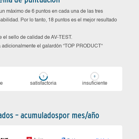
un máximo de 6 puntos en cada una de las tres
abilidad. Por lo tanto, 18 puntos es el mejor resultado
be el sello de calidad de AV-TEST.
rga adicionalmente el galardón “TOP PRODUCT“
te
sa­tis­fac­to­ria
in­su­fi­cien­te
bados – acumuladospor mes/año