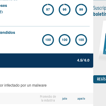
eses
Suscrip
97
96
99
T)
boletí
tendidos
100
100
100
4.5/ 6.0
REGÍ
or infectado por un malware
Promedio de
julio
agosto
la industria