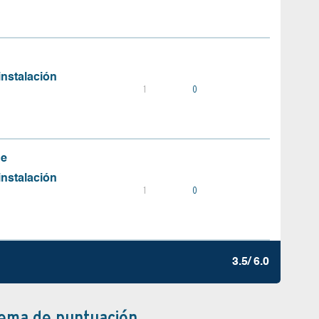
instalación
1
0
de
instalación
1
0
3.5/ 6.0
tema de puntuación