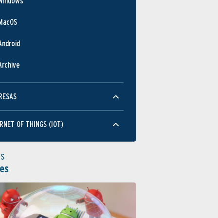
Windows
MacOS
Android
Archive
RESAS
RNET OF THINGS (IOT)
as
es