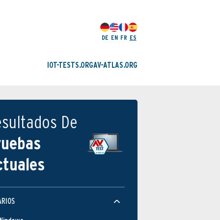
DE
EN
FR
ES
IOT-TESTS.ORG
AV-ATLAS.ORG
esultados De
ruebas
ctuales
ARIOS