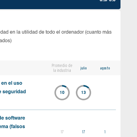
3.5/ 6.0
dad en la utilidad de todo el ordenador (cuanto más
tados)
Promedio de
julio
agosto
la industria
 en el uso
e seguridad
10
13
e software
ema (falsos
17
17
1