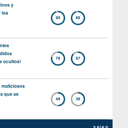
ivos y
 los
95
95
ntes
ndidos
79
87
e ocultos)
 maliciosos
os que se
49
38