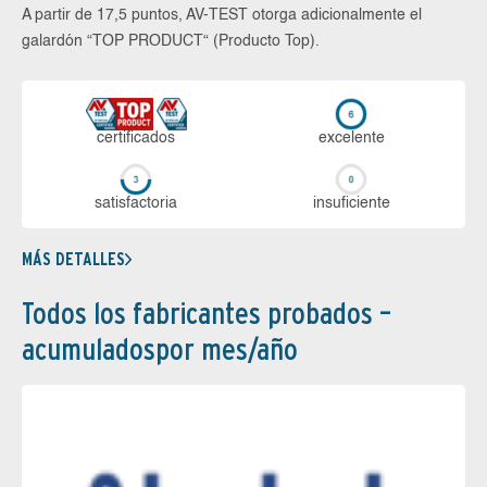
A partir de 17,5 puntos, AV-TEST otorga adicionalmente el
galardón “TOP PRODUCT“ (Producto Top).
certi­ficados
ex­ce­len­te
sa­tis­fac­to­ria
in­su­fi­cien­te
MÁS DETALLES
Todos los fabricantes probados –
acumuladospor mes/año