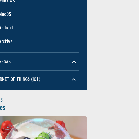
Windows
MacOS
Android
Archive
RESAS
RNET OF THINGS (IOT)
as
es