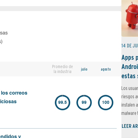
osas
s)
14 DE JU
Apps p
Androi
Promedio de
julio
agosto
la industria
estas 
Los usuar
 los correos
riesgos 
iciosas
99.5
99
100
instalen 
malware t
LEER AR
endidos y