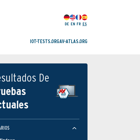
DE
EN
FR
ES
IOT-TESTS.ORG
AV-ATLAS.ORG
esultados De
ruebas
ctuales
ARIOS