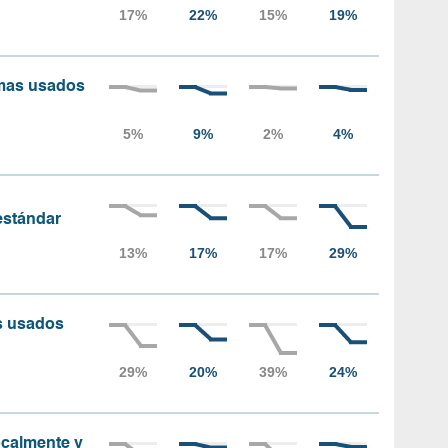
amas usados
 estándar
as usados
localmente y