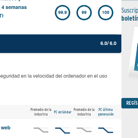
s 4 semanas
Suscrip
99.9
99
100
T)
boletí
6.0/ 6.0
seguridad en la velocidad del ordenador en el uso
REGÍ
Promedio de la
Promedio de la
PC última
PC estándar
industria
industria
generación
s web