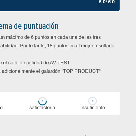
5.0/ 6.0
tema de puntuación
un máximo de 6 puntos en cada una de las tres
abilidad. Por lo tanto, 18 puntos es el mejor resultado
be el sello de calidad de AV-TEST.
rga adicionalmente el galardón “TOP PRODUCT“
te
sa­tis­fac­to­ria
in­su­fi­cien­te