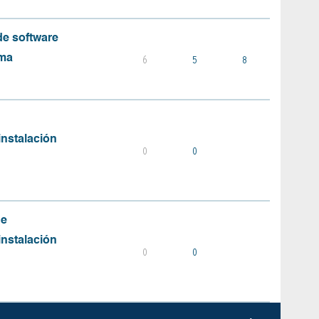
e software
ema
6
5
8
instalación
0
0
de
instalación
0
0