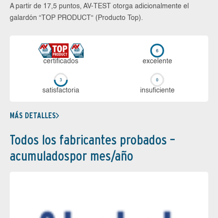
A partir de 17,5 puntos, AV-TEST otorga adicionalmente el
galardón “TOP PRODUCT“ (Producto Top).
certi­ficados
ex­ce­len­te
sa­tis­fac­to­ria
in­su­fi­cien­te
MÁS DETALLES
Todos los fabricantes probados –
acumuladospor mes/año