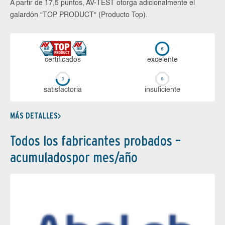
A partir de 17,5 puntos, AV-TEST otorga adicionalmente el
galardón “TOP PRODUCT“ (Producto Top).
certi­ficados
ex­ce­len­te
sa­tis­fac­to­ria
in­su­fi­cien­te
MÁS DETALLES
Todos los fabricantes probados –
acumuladospor mes/año