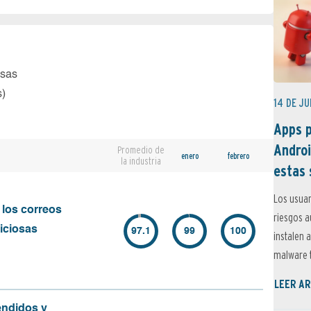
osas
s)
14 DE JU
Apps p
Androi
Promedio de
enero
febrero
la industria
estas 
Los usuar
 los correos
riesgos 
iciosas
97.1
99
100
instalen 
malware t
LEER AR
endidos y