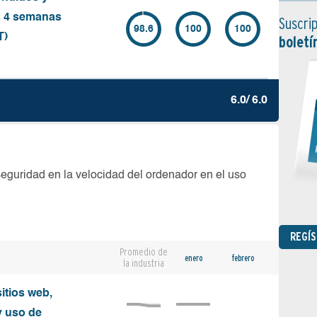
s 4 semanas
Suscrip
98.6
100
100
T)
boletí
6.0/ 6.0
seguridad en la velocidad del ordenador en el uso
REGÍ
Promedio de
enero
febrero
la industria
sitios web,
y uso de