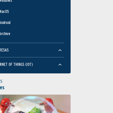
Windows
MacOS
Android
Archive
RESAS
RNET OF THINGS (IOT)
as
es