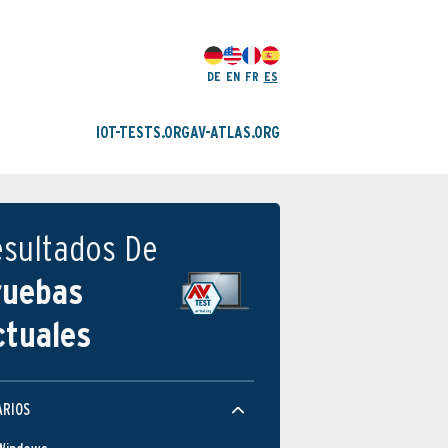
DE
EN
FR
ES
IOT-TESTS.ORG
AV-ATLAS.ORG
esultados De
ruebas
ctuales
ARIOS