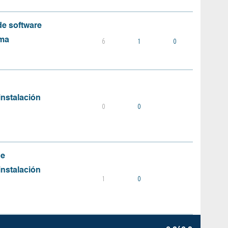
e software
ema
6
1
0
instalación
0
0
de
instalación
1
0