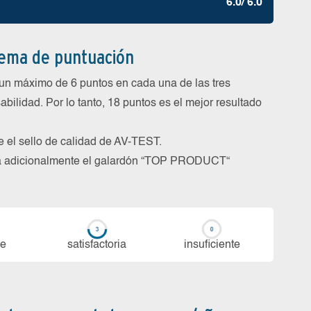
6.0/ 6.0
tema de puntuación
un máximo de 6 puntos en cada una de las tres
abilidad. Por lo tanto, 18 puntos es el mejor resultado
be el sello de calidad de AV-TEST.
rga adicionalmente el galardón “TOP PRODUCT“
te
sa­tis­fac­to­ria
in­su­fi­cien­te