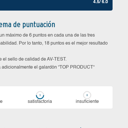
4.5/ 6.0
tema de puntuación
un máximo de 6 puntos en cada una de las tres
abilidad. Por lo tanto, 18 puntos es el mejor resultado
be el sello de calidad de AV-TEST.
rga adicionalmente el galardón “TOP PRODUCT“
te
sa­tis­fac­to­ria
in­su­fi­cien­te