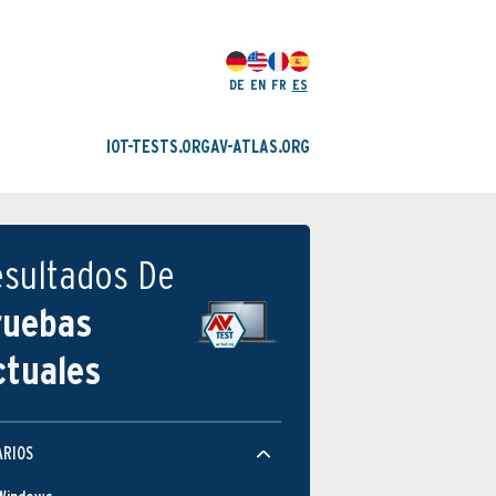
DE
EN
FR
ES
IOT-TESTS.ORG
AV-ATLAS.ORG
esultados De
ruebas
ctuales
ARIOS