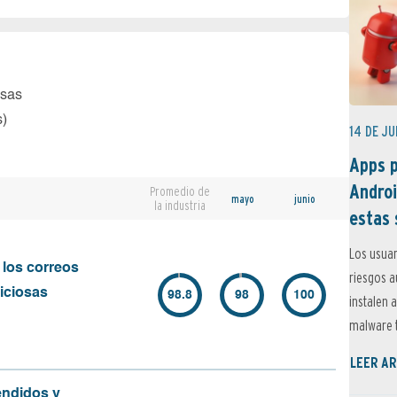
osas
s)
14 DE JU
Apps p
Androi
Promedio de
mayo
junio
la industria
estas 
Los usuar
 los correos
riesgos 
iciosas
98.8
98
100
instalen 
malware t
LEER AR
endidos y