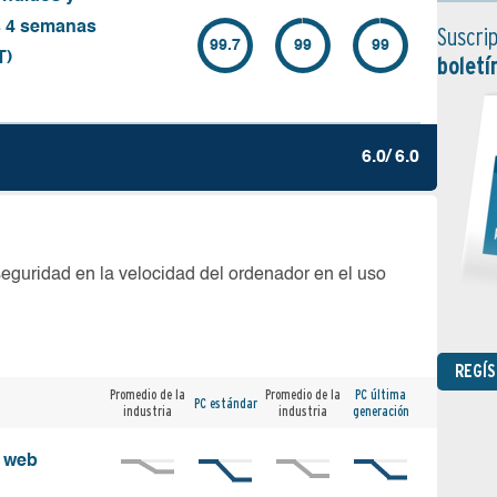
s 4 semanas
Suscrip
99.7
99
99
T)
boletí
6.0/ 6.0
seguridad en la velocidad del ordenador en el uso
REGÍ
Promedio de la
Promedio de la
PC última
PC estándar
industria
industria
generación
s web