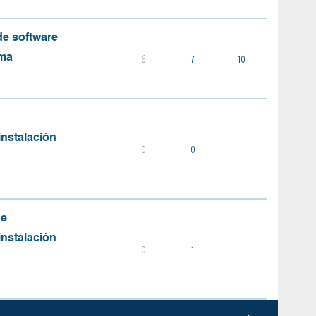
e software
ema
6
7
10
instalación
0
0
de
instalación
0
1