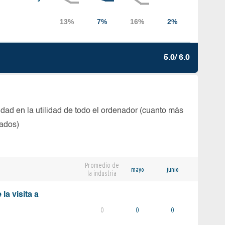
5.0/ 6.0
dad en la utilidad de todo el ordenador (cuanto más
tados)
Promedio de
mayo
junio
la industria
la visita a
0
0
0