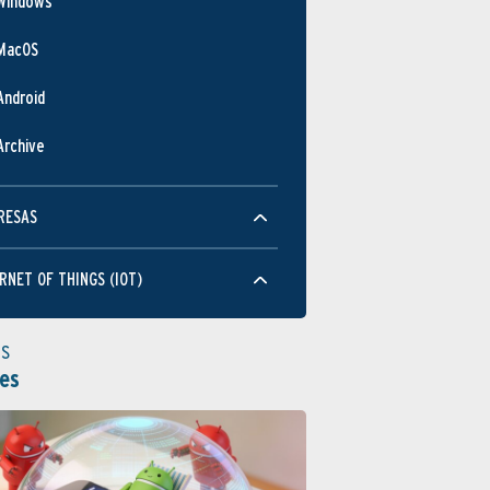
Windows
MacOS
Android
Archive
RESAS
RNET OF THINGS (IOT)
as
es