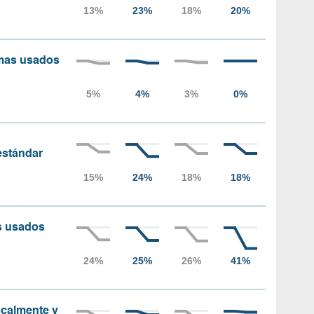
amas usados
 estándar
as usados
localmente y