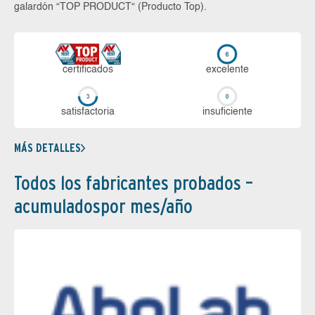
galardón “TOP PRODUCT“ (Producto Top).
certi­ficados
ex­ce­len­te
sa­tis­fac­to­ria
in­su­fi­cien­te
MÁS DETALLES
Todos los fabricantes probados –
acumuladospor mes/año