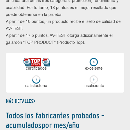
en cada una de las tres categorías: protección, rendimiento y
usabilidad. Por lo tanto, 18 puntos es el mejor resultado que
puede obtenerse en la prueba.
A partir de 10 puntos, un producto recibe el sello de calidad de
AV-TEST.
A partir de 17,5 puntos, AV-TEST otorga adicionalmente el
galardón “TOP PRODUCT“ (Producto Top).
certi­ficados
ex­ce­len­te
sa­tis­fac­to­ria
in­su­fi­cien­te
MÁS DETALLES
Todos los fabricantes probados –
acumuladospor mes/año