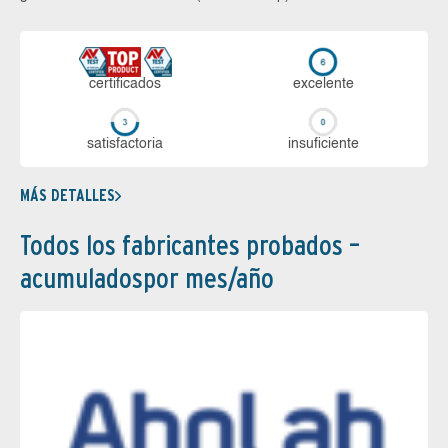
certi­ficados
ex­ce­len­te
sa­tis­fac­to­ria
in­su­fi­cien­te
MÁS DETALLES
Todos los fabricantes probados –
acumuladospor mes/año