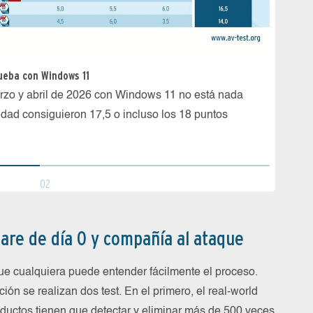
ueba con Windows 11
Así de 
marzo y abril de 2026 con Windows 11 no está nada
Más de
idad consiguieron 17,5 o incluso los 18 puntos
detecta
02
are de día 0 y compañía al ataque
ue cualquiera puede entender fácilmente el proceso.
ón se realizan dos test. En el primero, el real-world
productos tienen que detectar y eliminar más de 500 veces