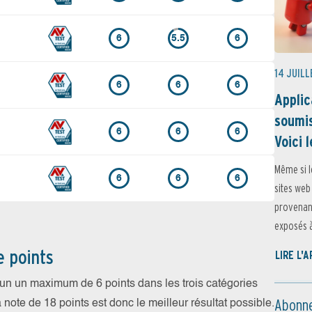
6
5.5
6
14 JUILL
6
6
6
Applic
soumis
6
6
6
Voici l
Même si l
6
6
6
sites web
provenant
exposés à 
e points
LIRE L'
cun un maximum de 6 points dans les trois catégories
Abonne
a note de 18 points est donc le meilleur résultat possible.