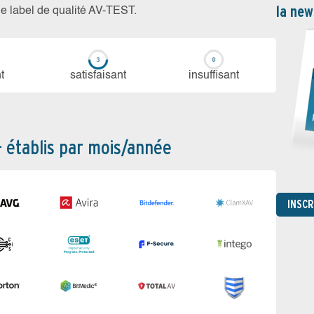
la new
 le label de qualité AV-TEST.
t
sa­tis­fai­sant
in­suf­fi­sant
– établis par mois/année
INSC