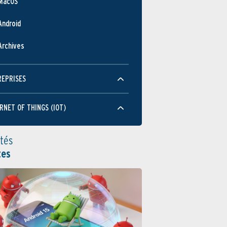
MacOS
Android
Archives
REPRISES
RNET OF THINGS (IOT)
ités
tes