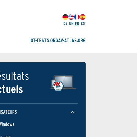
DE
EN
FR
ES
IOT-TESTS.ORG
AV-ATLAS.ORG
sultats
ctuels
ISATEURS
Windows