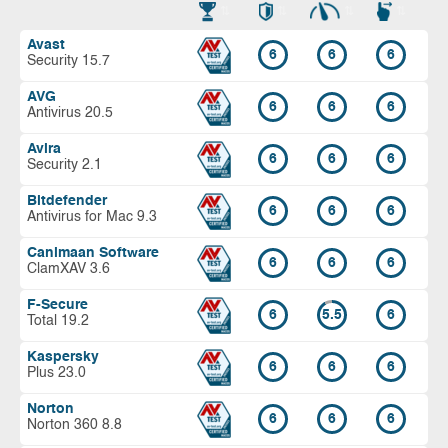
Avast
6
6
6
Security 15.7
AVG
6
6
6
Antivirus 20.5
Avira
6
6
6
Security 2.1
Bitdefender
6
6
6
Antivirus for Mac 9.3
Canimaan Software
6
6
6
ClamXAV 3.6
F-Secure
6
5.5
6
Total 19.2
Kaspersky
6
6
6
Plus 23.0
Norton
6
6
6
Norton 360 8.8