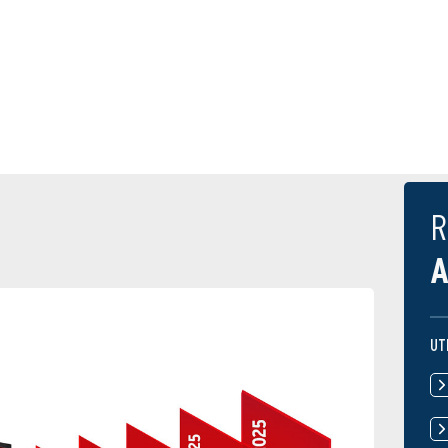
R
A
UT