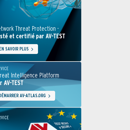
twork Threat Protection -
sté et certifié par AV-TEST
EN SAVOIR PLUS
RVICE
reat Intelligence Platform
r AV-TEST
DÉMARRER AV-ATLAS.ORG
RVICE