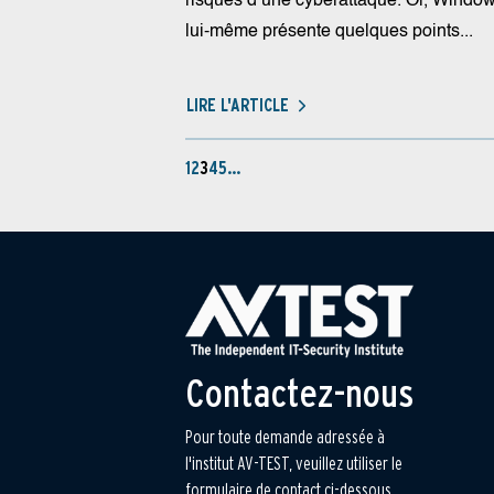
risques d’une cyberattaque. Or, Windo
lui-même présente quelques points...
LIRE L'ARTICLE
1
2
3
4
5
…
Contactez-nous
Pour toute demande adressée à
l'institut AV-TEST, veuillez utiliser le
formulaire de contact ci-dessous