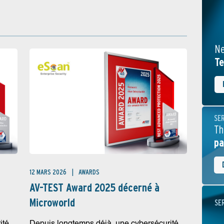
Ne
Te
SE
Th
pa
12 MARS 2026
AWARDS
AV-TEST Award 2025 décerné à
Microworld
SE
ité
Depuis longtemps déjà, une cybersécurité