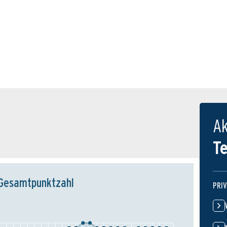
Ak
T
Gesamtpunktzahl
PRI