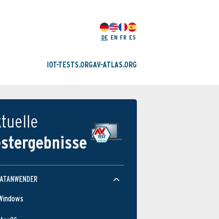
DE
EN
FR
ES
IOT-TESTS.ORG
AV-ATLAS.ORG
tuelle
estergebnisse
Schutz­wirkung
VATANWENDER
Windows