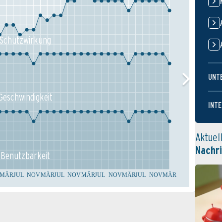
Schutz­wirkung
UNT
Geschw­indigkeit
INTE
Aktuel
Nachr
Benutz­barkeit
MÄR
JUL
NOV
MÄR
JUL
NOV
MÄR
JUL
NOV
MÄR
JUL
NOV
MÄR