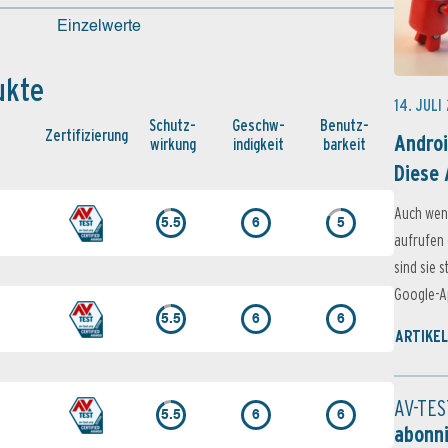
Einzelwerte
ukte
14. JULI
Schutz­
Geschw­
Benutz­
Zertifi­zierung
Androi
wirkung
indigkeit
barkeit
Diese 
Auch wen
5.5
6
5
aufrufen 
sind sie 
Google-Ap
5.5
6
6
ARTIKEL
AV-TES
5.5
6
6
abonn