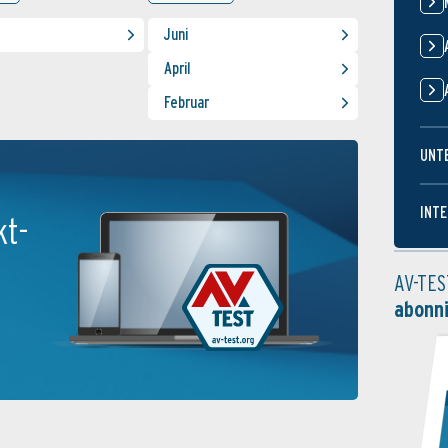
Juni
April
Februar
UNT
INTE
kt-
AV-TES
abonn