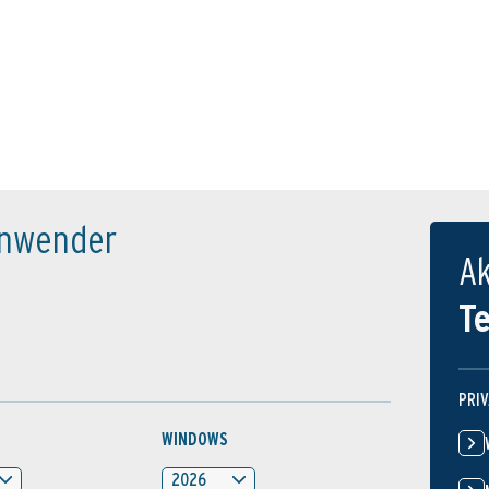
tanwender
Ak
T
PRI
WINDOWS
2026