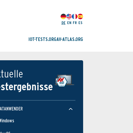
DE
EN
FR
ES
IOT-TESTS.ORG
AV-ATLAS.ORG
tuelle
estergebnisse
VATANWENDER
Windows