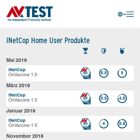
INetCop Home User Produkte
Mai 2019
INetCop
5.5
5
OnVaccine 1.0
März 2019
INetCop
5.5
4.5
OnVaccine 1.0
Januar 2019
INetCop
4
5.5
OnVaccine 1.0
November 2018