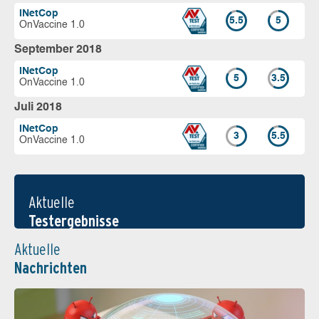
INetCop
5.5
5
OnVaccine 1.0
September 2018
INetCop
5
3.5
OnVaccine 1.0
Juli 2018
INetCop
3
5.5
OnVaccine 1.0
Aktuelle
Testergebnisse
Aktuelle
Nachrichten