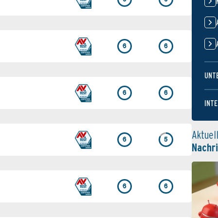
6
6
UNT
6
6
INTE
Aktuel
6
5
Nachr
6
6