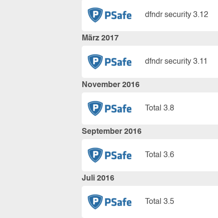
dfndr security 3.12
März 2017
dfndr security 3.11
November 2016
Total 3.8
September 2016
Total 3.6
Juli 2016
Total 3.5