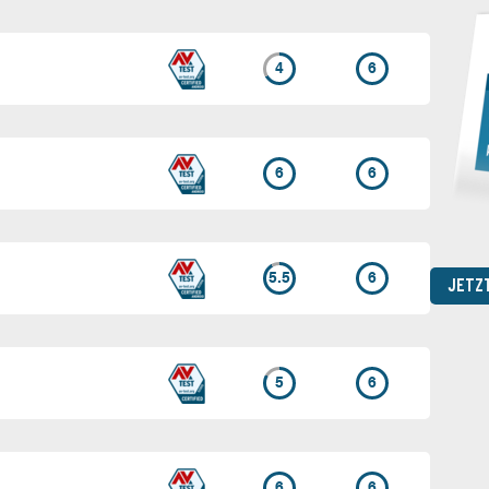
4
6
6
6
5.5
6
JETZ
5
6
6
6