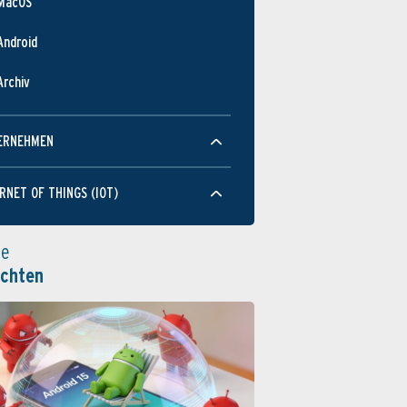
MacOS
Android
Archiv
ERNEHMEN
RNET OF THINGS (IOT)
le
ichten