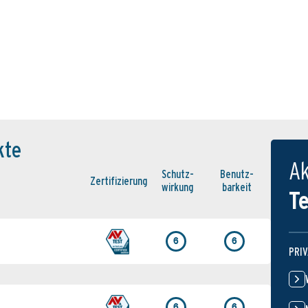
kte
Ak
Schutz­
Benutz­
Zertifi­zierung
wirkung
barkeit
T
6
6
PRI
6
6