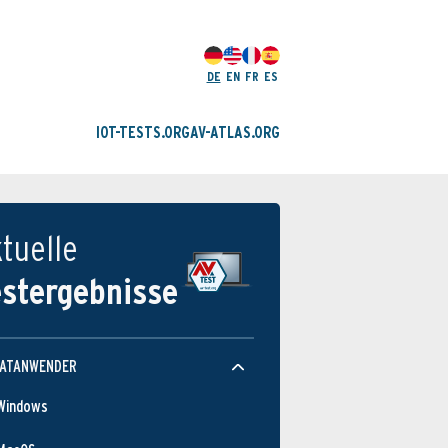
DE
EN
FR
ES
IOT-TESTS.ORG
AV-ATLAS.ORG
tuelle
estergebnisse
VATANWENDER
Windows