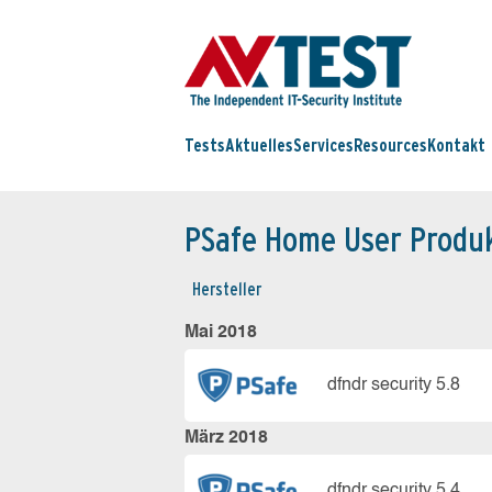
Tests
Aktuelles
Services
Resources
Kontakt
PSafe Home User Produ
Hersteller
Mai 2018
dfndr security 5.8
März 2018
dfndr security 5.4