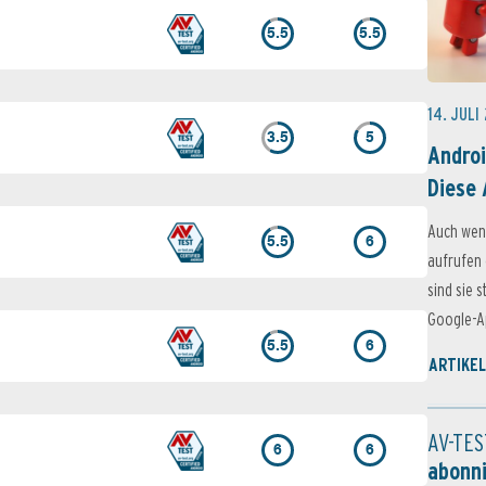
5.5
5.5
14. JULI
3.5
5
Androi
Diese 
Auch wen
5.5
6
aufrufen 
sind sie 
Google-Ap
5.5
6
ARTIKEL
AV-TES
6
6
abonn