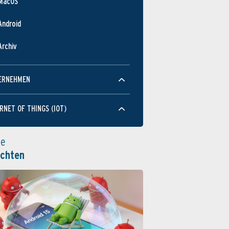
MacOS
Android
Archiv
ERNEHMEN
RNET OF THINGS (IOT)
le
ichten