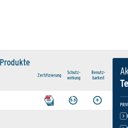
Produkte
Ak
Schutz­
Benutz­
Zertifi­zierung
wirkung
barkeit
T
5.5
6
PRI