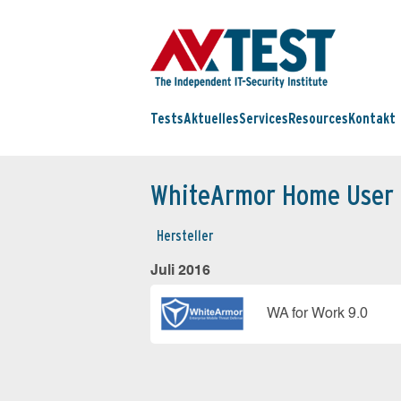
Tests
Aktuelles
Services
Resources
Kontakt
WhiteArmor Home User 
Hersteller
Juli 2016
WA for Work 9.0