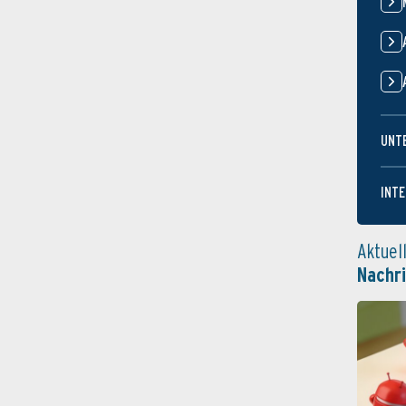
UNT
INTE
Aktuel
Nachr