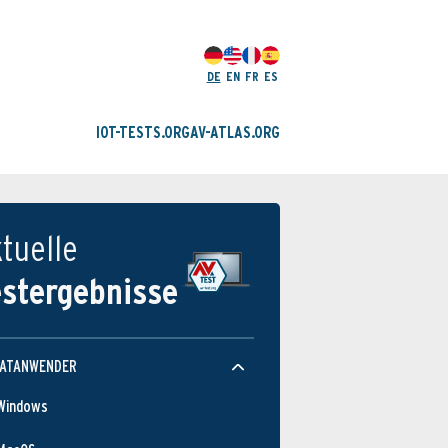
DE
EN
FR
ES
IOT-TESTS.ORG
AV-ATLAS.ORG
tuelle
estergebnisse
VATANWENDER
Windows