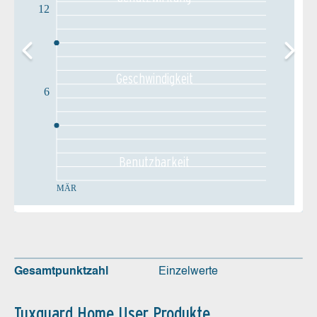
12
Geschw­indigkeit
6
Benutz­barkeit
MÄR
Gesamtpunktzahl
Einzelwerte
Tuxguard Home User Produkte