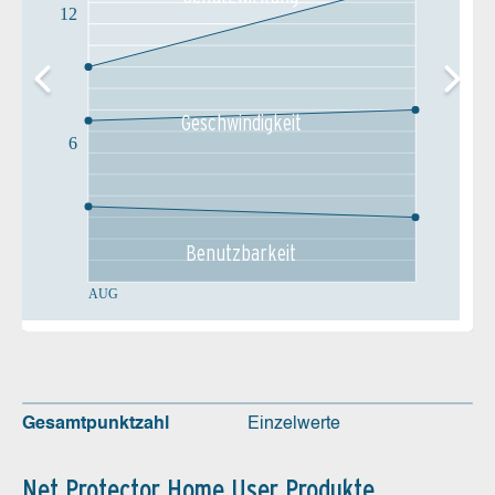
12
Geschw­indigkeit
6
Benutz­barkeit
AUG
Gesamtpunktzahl
Einzelwerte
Net Protector Home User Produkte