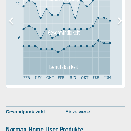
12
Geschw­indigkeit
6
Benutz­barkeit
FEB
JUN
OKT
FEB
JUN
OKT
FEB
JUN
Gesamtpunktzahl
Einzelwerte
Norman Home User Produkte