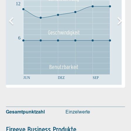
12
Geschw­indigkeit
6
Benutz­barkeit
JUN
DEZ
SEP
Gesamtpunktzahl
Einzelwerte
Fireeye Business Produkte