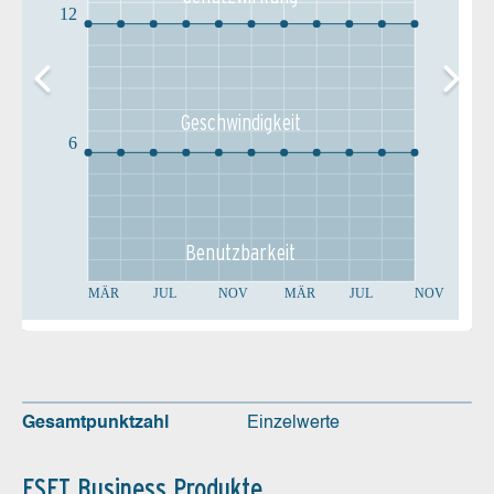
12
Geschw­indigkeit
6
Benutz­barkeit
MÄR
JUL
NOV
MÄR
JUL
NOV
Gesamtpunktzahl
Einzelwerte
ESET Business Produkte