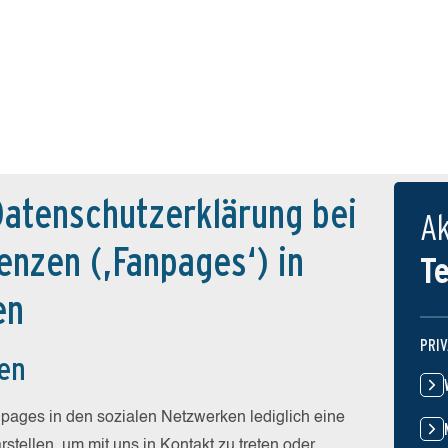
Datenschutzerklärung bei
Ak
nzen (‚Fanpages‘) in
T
en
PRI
nen
pages in den sozialen Netzwerken lediglich eine
tellen, um mit uns in Kontakt zu treten oder