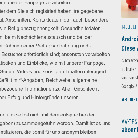
hern unserer Fanpage verarbeiten:
r dem Sie sich registriert haben, freigegebene
f, Anschriften, Kontaktdaten, ggf. auch besondere
14. JULI
ie Religionszugehörigkeit, Gesundheitsdaten
Androi
ten, beim Nachrichtenaustausch und bei der
im Rahmen einer Vertragsanbahnung und -
Diese 
n Besucher erforderlich sind; ansonsten verarbeiten
Auch wen
tistiken und Einblicke, wie mit unserer Fanpage,
aufrufen 
 Seiten, Videos und sonstigen Inhalten interagiert
sind sie 
„Gefällt mir“-Angaben, Reichweite, allgemeine
Google-Ap
nbezogene Informationen zu Alter, Geschlecht,
ber Erfolg und Hintergründe unserer
ARTIKEL
on uns selbst nicht mit dem entsprechenden
AV-TES
ben) zusammengeführt werden. Damit ist es uns
abonn
ntifizieren, die somit für uns anonym bleiben.