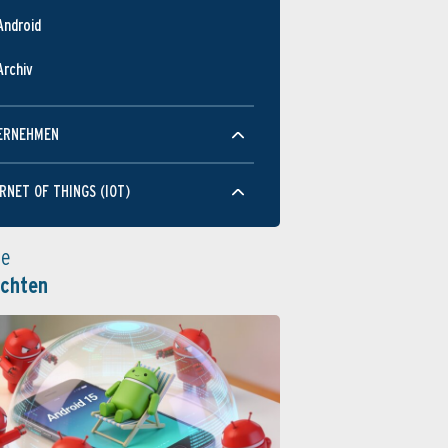
Android
Archiv
ERNEHMEN
RNET OF THINGS (IOT)
le
ichten