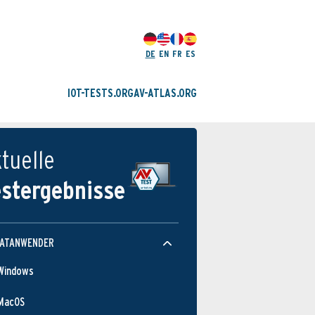
DE
EN
FR
ES
IOT-TESTS.ORG
AV-ATLAS.ORG
tuelle
estergebnisse
VATANWENDER
Windows
MacOS