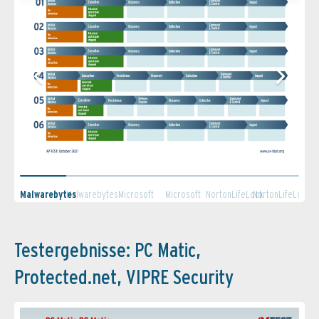
Malwarebytes
Malwarebytes
Microsoft
Microsoft
NortonLifeLock
NortonLifeLock
1/2
2/2
Defender
Defender
1/2
2/2
1/2
2/2
Testergebnisse: PC Matic,
Protected.net, VIPRE Security