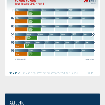
PC Matic
PC Matic 2/2
Protected.net
Protected.net
VIPRE
VIPRE
1/2
1/2
2/2
Security 1/2
Security 2/2
Aktuelle