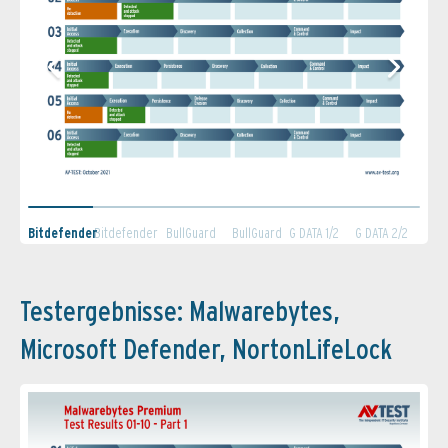
Bitdefender
Bitdefender
BullGuard
BullGuard
G DATA 1/2
G DATA 2/2
1/1
2/2
1/2
2/2
Testergebnisse: Malwarebytes,
Microsoft Defender, NortonLifeLock