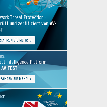
work Threat Protection -
rüft und zertifiziert von AV-
ST
RFAHREN SIE MEHR
ICE
eat Intelligence Platform
 AV-TEST
RFAHREN SIE MEHR
ICE