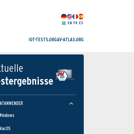
DE
EN
FR
ES
IOT-TESTS.ORG
AV-ATLAS.ORG
tuelle
estergebnisse
VATANWENDER
Windows
MacOS