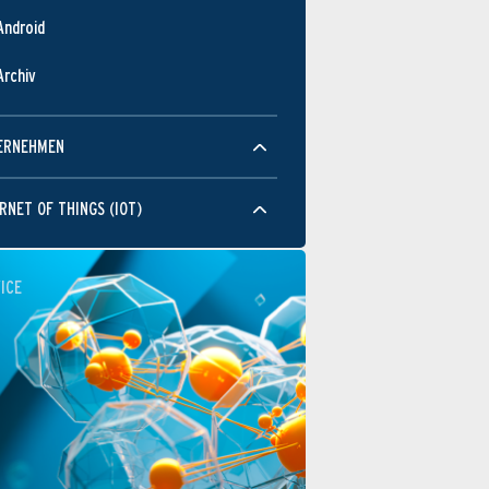
Android
Archiv
ERNEHMEN
RNET OF THINGS (IOT)
ICE