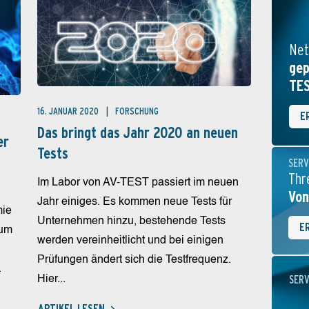
Net
gep
TE
16. JANUAR 2020
FORSCHUNG
E
Das bringt das Jahr 2020 an neuen
er
Tests
SERV
Thr
Im Labor von AV-TEST passiert im neuen
Von
Jahr einiges. Es kommen neue Tests für
mie
Unternehmen hinzu, bestehende Tests
E
 um
werden vereinheitlicht und bei einigen
Prüfungen ändert sich die Testfrequenz.
.
SERV
Hier...
ARTIKEL LESEN