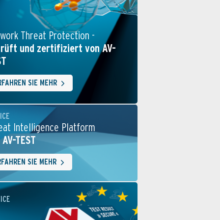
work Threat Protection -
rüft und zertifiziert von AV-
ST
RFAHREN SIE MEHR
ICE
eat Intelligence Platform
 AV-TEST
RFAHREN SIE MEHR
ICE