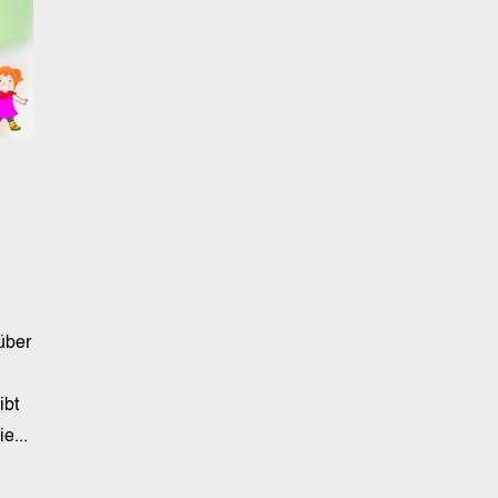
über
ibt
e...