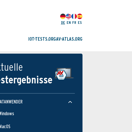
DE
EN
FR
ES
IOT-TESTS.ORG
AV-ATLAS.ORG
tuelle
estergebnisse
VATANWENDER
Windows
MacOS