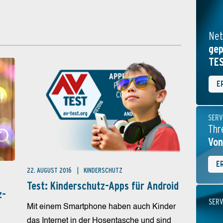
Net
gep
TE
E
SERV
Thr
Von
E
22. AUGUST 2016
KINDERSCHUTZ
Test: Kinderschutz-Apps für Android
z-
SERV
Mit einem Smartphone haben auch Kinder
das Internet in der Hosentasche und sind