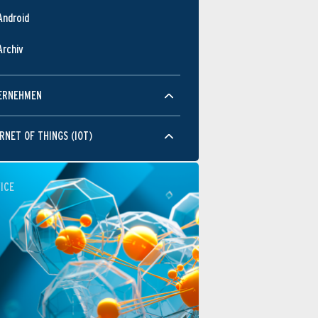
Android
Archiv
ERNEHMEN
RNET OF THINGS (IOT)
ICE