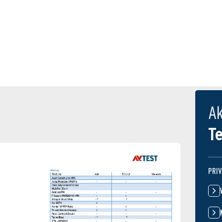
Ak
T
PRI