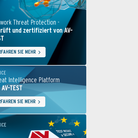
work Threat Protection -
rüft und zertifiziert von AV-
ST
RFAHREN SIE MEHR
ICE
eat Intelligence Platform
 AV-TEST
RFAHREN SIE MEHR
ICE