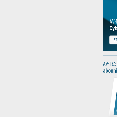
AV-
Cyb
E
AV-TES
abonn