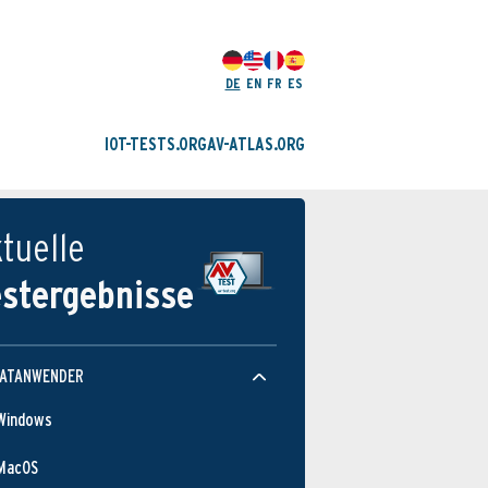
DE
EN
FR
ES
IOT-TESTS.ORG
AV-ATLAS.ORG
tuelle
estergebnisse
VATANWENDER
Windows
MacOS