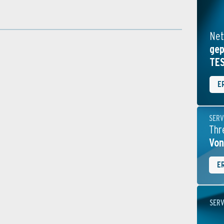
Net
gep
TE
E
SERV
Thr
Von
E
SERV