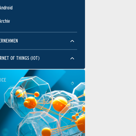
Android
Archiv
ERNEHMEN
RNET OF THINGS (IOT)
ICE