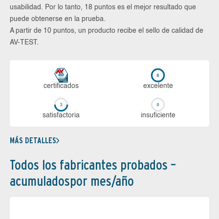
usabilidad. Por lo tanto, 18 puntos es el mejor resultado que
puede obtenerse en la prueba.
A partir de 10 puntos, un producto recibe el sello de calidad de
AV-TEST.
certi­ficados
ex­ce­len­te
sa­tis­fac­to­ria
in­su­fi­cien­te
MÁS DETALLES
Todos los fabricantes probados –
acumuladospor mes/año