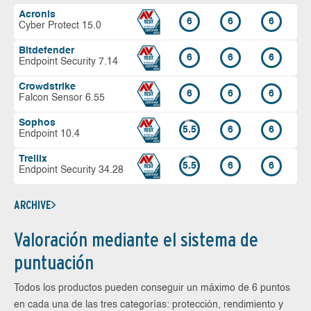
Acronis
6
6
6
Cyber Protect 15.0
Bitdefender
6
6
6
Endpoint Security 7.14
Crowdstrike
6
6
6
Falcon Sensor 6.55
Sophos
5.5
6
6
Endpoint 10.4
Trellix
5.5
6
6
Endpoint Security 34.28
ARCHIVE
Valoración mediante el sistema de
puntuación
Todos los productos pueden conseguir un máximo de 6 puntos
en cada una de las tres categorías: protección, rendimiento y