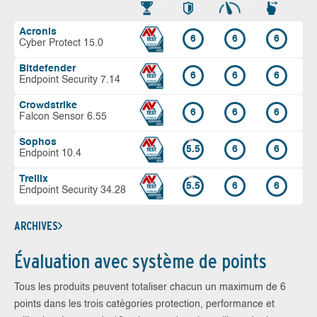
Acronis
6
6
6
Cyber Protect 15.0
Bitdefender
6
6
6
Endpoint Security 7.14
Crowdstrike
6
6
6
Falcon Sensor 6.55
Sophos
5.5
6
6
Endpoint 10.4
Trellix
5.5
6
6
Endpoint Security 34.28
ARCHIVES
Évaluation avec système de points
Tous les produits peuvent totaliser chacun un maximum de 6
points dans les trois catégories protection, performance et