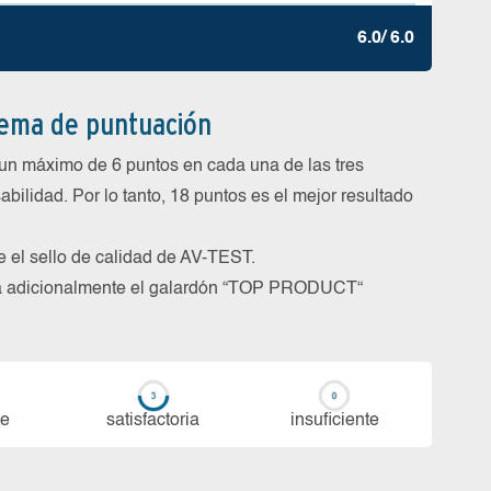
6.0/ 6.0
tema de puntuación
un máximo de 6 puntos en cada una de las tres
abilidad. Por lo tanto, 18 puntos es el mejor resultado
be el sello de calidad de AV-TEST.
rga adicionalmente el galardón “TOP PRODUCT“
te
sa­tis­fac­to­ria
in­su­fi­cien­te