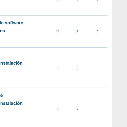
e software
ema
27
2
0
instalación
0
0
de
instalación
0
0