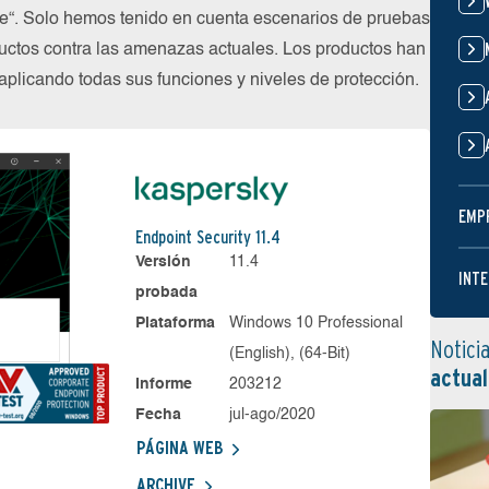
ube“. Solo hemos tenido en cuenta escenarios de pruebas
uctos contra las amenazas actuales. Los productos han
plicando todas sus funciones y niveles de protección.
EMP
Endpoint Security 11.4
Versión
11.4
INTE
probada
Plataforma
Windows 10 Professional
Notici
(English), (64-Bit)
actual
Informe
203212
Fecha
jul-ago/2020
PÁGINA WEB
ARCHIVE