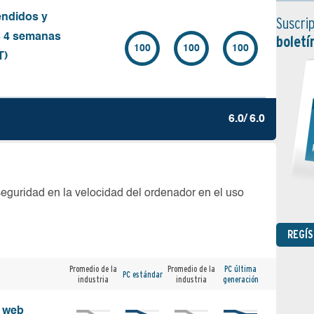
endidos y
Suscrip
s 4 semanas
boletí
100
100
100
T)
6.0/ 6.0
seguridad en la velocidad del ordenador en el uso
REGÍ
Promedio de la
Promedio de la
PC última
PC estándar
industria
industria
generación
s web