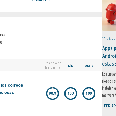
osas
14 DE JU
s)
Apps p
Androi
estas 
Promedio de
julio
agosto
la industria
Los usuar
riesgos 
 los correos
instalen 
iciosas
98.9
100
100
malware t
LEER AR