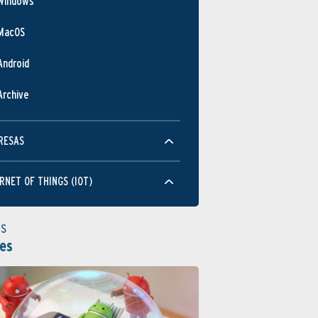
Windows
MacOS
Android
Archive
RESAS
RNET OF THINGS (IOT)
as
es