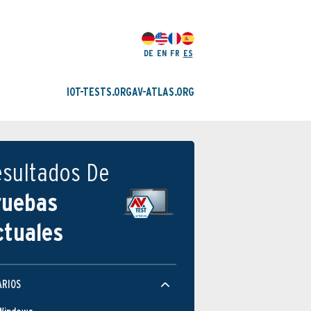
DE
EN
FR
ES
IOT-TESTS.ORG
AV-ATLAS.ORG
esultados De
ruebas
ctuales
ARIOS