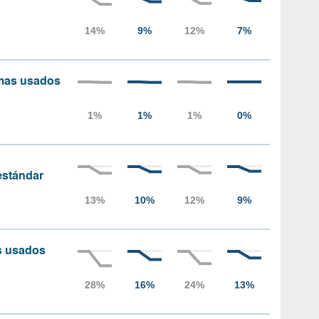
amas usados
 estándar
as usados